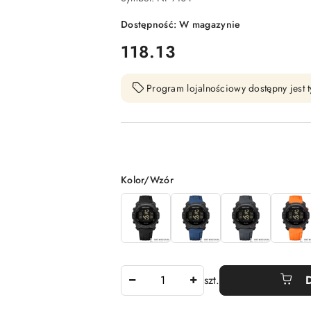
Dostępność:
W magazynie
cena:
118.13
Program lojalnościowy dostępny jest t
Wariant
Kolor/Wzór
Ilość
szt.