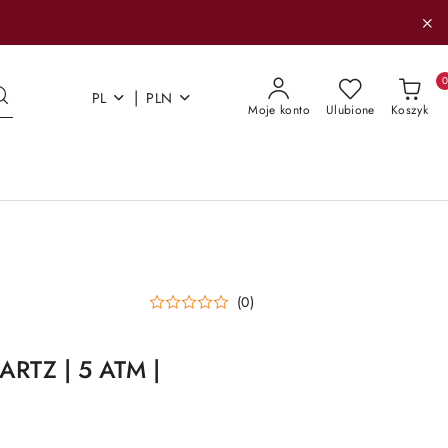
|
PL
PLN
Moje konto
Ulubione
Koszyk
(0)
ARTZ | 5 ATM |