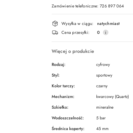
Zamówienie telefoniczne: 726 897 064
Dostępność
Wysyłka w ciągu:
natychmiast
i
Cena przesyłki:
0
dostawa
Więcej o produkcie
Rodzaj:
cyfrowy
Styl:
sportowy
Kolor tarczy:
czarny
Mechanizm:
kwarcowy (Quartz)
Szkiełko:
mineralne
Wodoszczelność:
5 bar
Średnica koperty:
45 mm