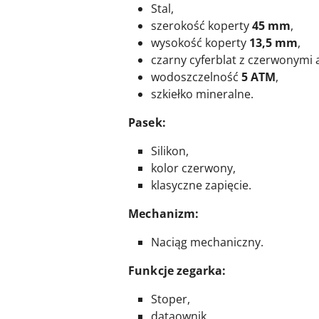
Stal,
szerokość koperty
45 mm
,
wysokość koperty
13,5 mm
,
czarny cyferblat z czerwonymi 
wodoszczelność
5 ATM
,
szkiełko mineralne.
Pasek:
Silikon,
kolor czerwony,
klasyczne zapięcie.
M
ec
hanizm:
Naciąg mechaniczny.
Funkcje zegarka:
Stoper,
dataownik,