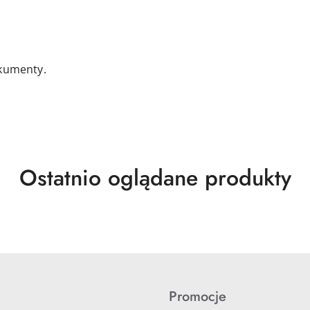
okumenty.
Produkty
Ostatnio oglądane produkty
o
statusie:
e
Promocje