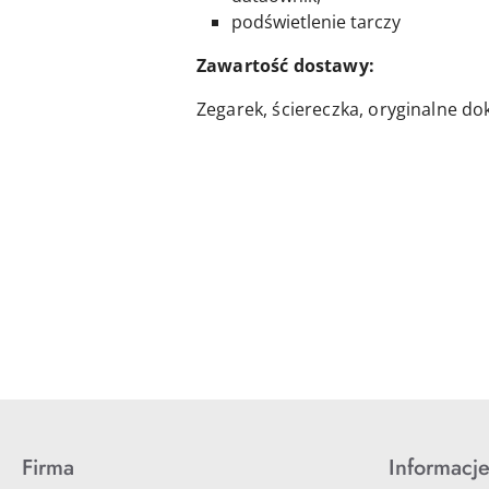
podświetlenie tarczy
Zawartość dostawy:
Zegarek, ściereczka, oryginalne d
Pomiń karuzelę produktów
Firma
Informacj