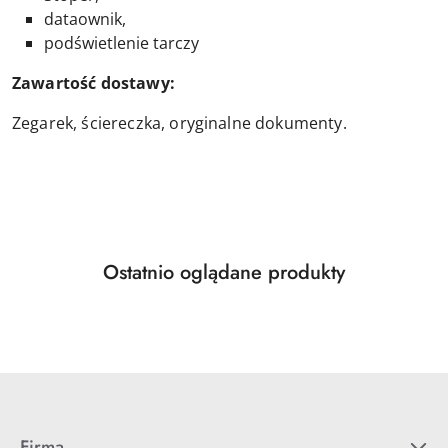
dataownik,
podświetlenie tarczy
Zawartość dostawy:
Zegarek, ściereczka, oryginalne dokumenty.
Produkty
Ostatnio oglądane produkty
Pomiń karuzelę produktów
o
statusie:
Firma