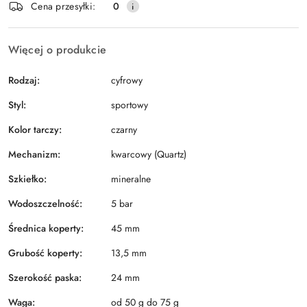
Wyślij
Cena przesyłki:
0
dostawa
Więcej o produkcie
Rodzaj:
cyfrowy
Styl:
sportowy
Kolor tarczy:
czarny
Mechanizm:
kwarcowy (Quartz)
Szkiełko:
mineralne
Wodoszczelność:
5 bar
Średnica koperty:
45 mm
Grubość koperty:
13,5 mm
Szerokość paska:
24 mm
Waga:
od 50 g do 75 g