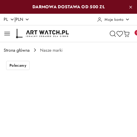
Przejdź do treści głównej
Przejdź do wyszukiwarki
Przejdź do moje konto
Przejdź do menu głównego
Przejdź do opisu produktu
Przejdź do stopki
DARMOWA DOSTAWA OD 500 ZŁ
|
PL
PLN
Moje konto
Strona główna
Nasze marki
Polecamy