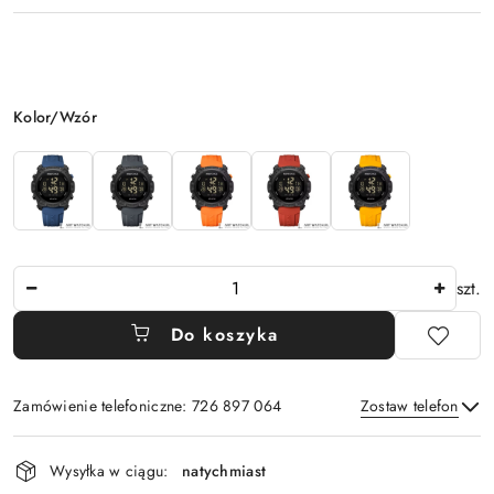
Wariant
Kolor/Wzór
Ilość
szt.
Do koszyka
Zamówienie telefoniczne: 726 897 064
Zostaw telefon
Dostępność
Wysyłka w ciągu:
natychmiast
i