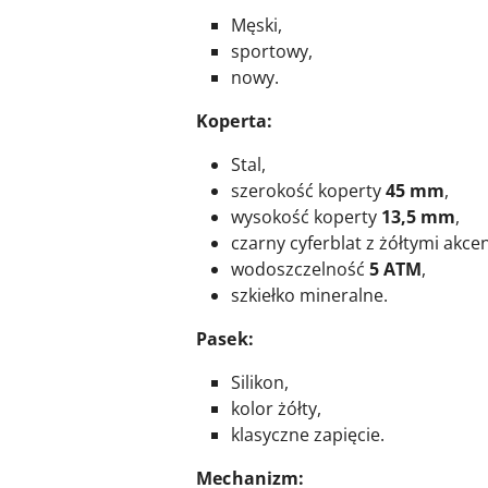
Męski,
sportowy,
nowy.
Koperta:
Stal,
szerokość koperty
45 mm
,
wysokość koperty
13,5 mm
,
czarny cyferblat z żółtymi akce
wodoszczelność
5 ATM
,
szkiełko mineralne.
Pasek:
Silikon,
kolor żółty,
klasyczne zapięcie.
M
ec
hanizm: