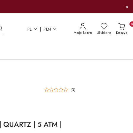
|
PL
PLN
Moje konto
Ulubione
Koszyk
(0)
| QUARTZ | 5 ATM |