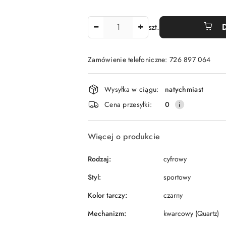
Ilość
szt.
Zamówienie telefoniczne: 726 897 064
Dostępność
Wysyłka w ciągu:
natychmiast
i
Cena przesyłki:
0
dostawa
Więcej o produkcie
Rodzaj:
cyfrowy
Styl:
sportowy
Kolor tarczy:
czarny
Mechanizm:
kwarcowy (Quartz)