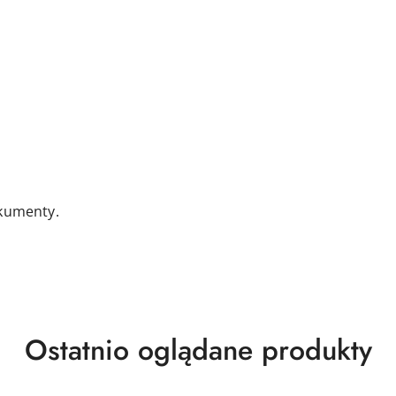
okumenty.
Produkty
Ostatnio oglądane produkty
o