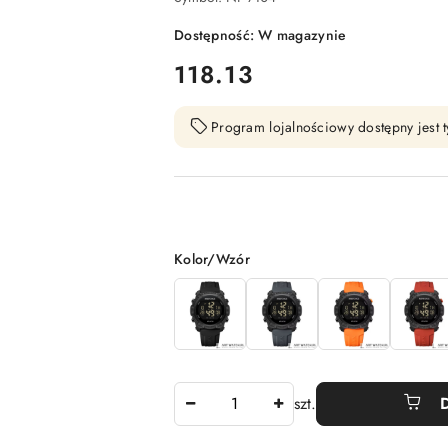
Dostępność:
W magazynie
cena:
118.13
Program lojalnościowy dostępny jest t
Wariant
Kolor/Wzór
Ilość
szt.