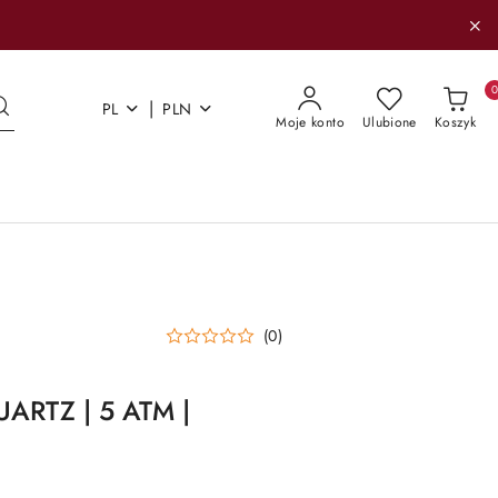
|
PL
PLN
Moje konto
Ulubione
Koszyk
(0)
UARTZ | 5 ATM |