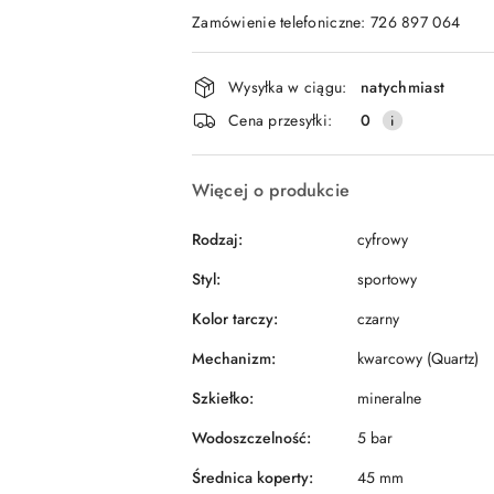
Zamówienie telefoniczne: 726 897 064
Dostępność
Wysyłka w ciągu:
natychmiast
i
Cena przesyłki:
0
dostawa
Więcej o produkcie
Rodzaj:
cyfrowy
Styl:
sportowy
Kolor tarczy:
czarny
Mechanizm:
kwarcowy (Quartz)
Szkiełko:
mineralne
Wodoszczelność:
5 bar
Średnica koperty:
45 mm