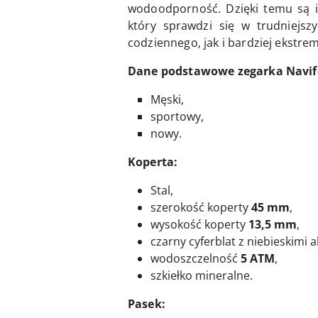
wodoodporność. Dzięki temu są i
który sprawdzi się w trudniejsz
codziennego, jak i bardziej ekstr
Dane podstawowe zegarka Navifo
Męski,
sportowy,
nowy.
Koperta:
Stal,
szerokość koperty
45 mm
,
wysokość koperty
13,5 mm
,
czarny cyferblat z niebieskimi 
wodoszczelność
5 ATM
,
szkiełko mineralne.
Pasek: