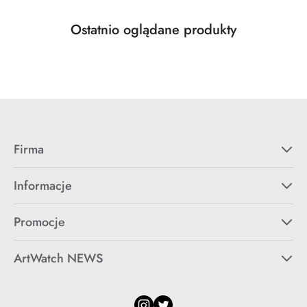
Produkty
Ostatnio oglądane produkty
Pomiń karuzelę produktów
o
statusie:
Firma
Informacje
Promocje
ArtWatch NEWS