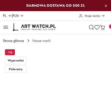
Przejdź do treści głównej
Przejdź do wyszukiwarki
Przejdź do moje konto
Przejdź do menu głównego
Przejdź do opisu produktu
Przejdź do stopki
DARMOWA DOSTAWA OD 500 ZŁ
|
PL
PLN
Moje konto
Strona główna
Nasze marki
-1%
Wyprzedaż
Polecamy