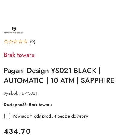
NAZWA
PRODUCENTA:
PAGANI
DESIGN
(0)
Brak towaru
Pagani Design YS021 BLACK |
AUTOMATIC | 10 ATM | SAPPHIRE
Symbol:
PD-YS021
Dostępność:
Brak towaru
Powiadom gdy produkt będzie dostępny
cena:
434.70