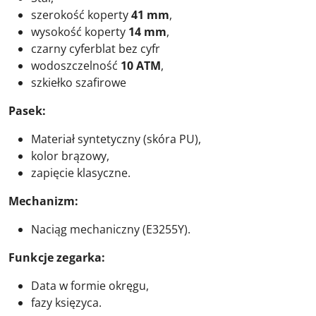
szerokość koperty
41 mm
,
wysokość koperty
14 mm
,
czarny cyferblat bez cyfr
wodoszczelność
10 ATM
,
szkiełko szafirowe
Pasek:
Materiał syntetyczny (skóra PU),
kolor brązowy,
zapięcie klasyczne.
M
ec
hanizm:
Naciąg mechaniczny (E3255Y).
Funkcje zegarka:
Data w formie okręgu,
fazy księzyca.