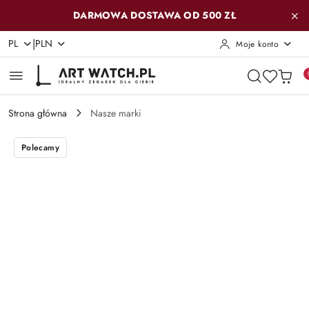
Przejdź do treści głównej
Przejdź do wyszukiwarki
Przejdź do moje konto
Przejdź do menu głównego
Przejdź do opisu produktu
Przejdź do stopki
DARMOWA DOSTAWA OD 500 ZŁ
|
PL
PLN
Moje konto
Strona główna
Nasze marki
Polecamy