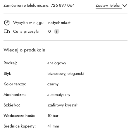
Zamówienie telefoniczne: 726 897 064
Zostaw telefon
Dostępność
Wysyłka w ciągu:
natychmiast
i
Wyślij
Cena przesyłki:
0
dostawa
Więcej o produkcie
Rodzaj:
analogowy
Styl:
biznesowy, elegancki
Kolor tarczy:
czarny
Mechanizm:
automatyczny
Szkiełko:
szafirowy kryształ
Wodoszczelność:
10 bar
Średnica koperty:
41 mm