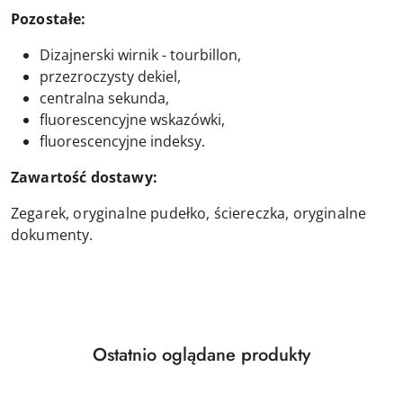
Pozostałe:
Dizajnerski wirnik - tourbillon,
przezroczysty dekiel,
centralna sekunda,
fluorescencyjne wskazówki,
fluorescencyjne indeksy.
Zawartość dostawy:
Zegarek, oryginalne pudełko, ściereczka, oryginalne
dokumenty.
Produkty
Ostatnio oglądane produkty
Pomiń karuzelę produktów
o
statusie: