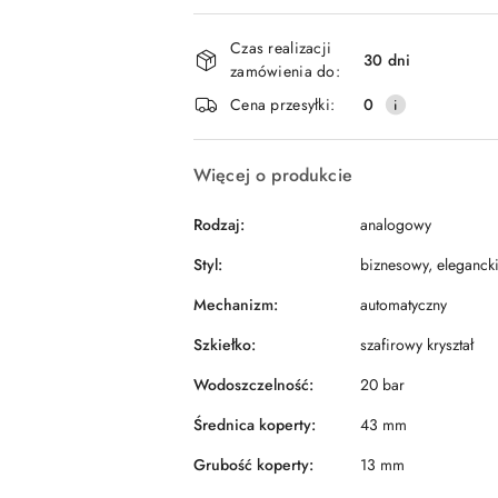
Dostępność
Czas realizacji
i
30 dni
zamówienia do:
dostawa
Cena przesyłki:
0
Więcej o produkcie
Rodzaj:
analogowy
Styl:
biznesowy, eleganck
Mechanizm:
automatyczny
Szkiełko:
szafirowy kryształ
Wodoszczelność:
20 bar
Średnica koperty:
43 mm
Grubość koperty:
13 mm