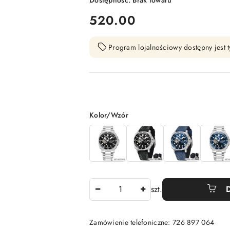
Dostępność:
Brak towaru
cena:
520.00
Program lojalnościowy dostępny jest t
Wariant
Kolor/Wzór
Ilość
szt.
Zamówienie telefoniczne: 726 897 064