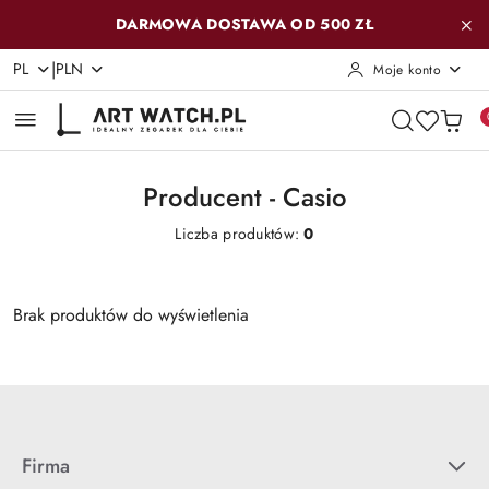
Przejdź do treści głównej
Przejdź do wyszukiwarki
Przejdź do moje konto
Przejdź do menu głównego
Przejdź do stopki
DARMOWA DOSTAWA OD 500 ZŁ
|
PL
PLN
Moje konto
Producent - Casio
Liczba produktów:
0
Brak produktów do wyświetlenia
Firma