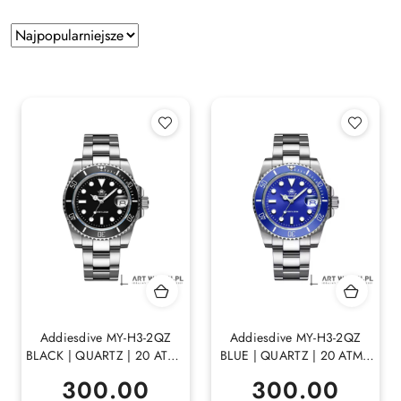
Zastosowano
Sortuj
według
sortowanie:
Najpopularniejsze.
Addiesdive MY-H3-2QZ
Addiesdive MY-H3-2QZ
BLACK | QUARTZ | 20 ATM |
BLUE | QUARTZ | 20 ATM |
MINERAL
MINERAL
300.00
300.00
Cena:
Cena: