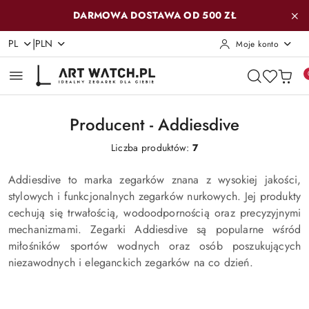
Przejdź do treści głównej
Przejdź do wyszukiwarki
Przejdź do moje konto
Przejdź do menu głównego
Przejdź do stopki
DARMOWA DOSTAWA OD 500 ZŁ
|
PL
PLN
Moje konto
Producent - Addiesdive
Liczba produktów:
7
Addiesdive to marka zegarków znana z wysokiej jakości,
stylowych i funkcjonalnych zegarków nurkowych. Jej produkty
cechują się trwałością, wodoodpornością oraz precyzyjnymi
mechanizmami. Zegarki Addiesdive są popularne wśród
miłośników sportów wodnych oraz osób poszukujących
niezawodnych i eleganckich zegarków na co dzień.
Producent