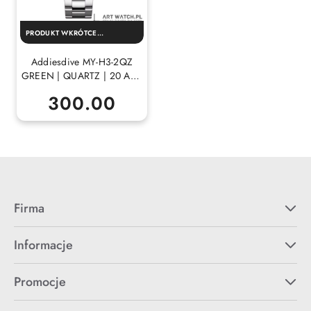
PRODUKT WKRÓTCE
DOSTĘPNY!
Addiesdive MY-H3-2QZ
GREEN | QUARTZ | 20 ATM
| MINERAL
300.00
Cena:
Firma
Informacje
Promocje