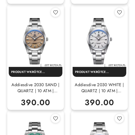
PRODUKT WKRÓTCE
PRODUKT WKRÓTCE
DOSTĘPNY!
DOSTĘPNY!
Addiesdive 2030 SAND |
Addiesdive 2030 WHITE |
QUARTZ | 10 ATM |
QUARTZ | 10 ATM |
MINERAL
MINERAL
390.00
390.00
Cena:
Cena: