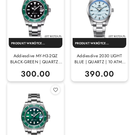
PRODUKT WKRÓTCE
PRODUKT WKRÓTCE
DOSTĘPNY!
DOSTĘPNY!
Addiesdive MY-H3-2QZ
Addiesdive 2030 LIGHT
BLACK-GREEN | QUARTZ |
BLUE | QUARTZ | 10 ATM |
20 ATM | MINERAL
MINERAL
300.00
390.00
Cena:
Cena: